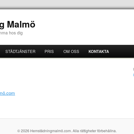
g Malmö
emma hos dig
STÄDTJÄNSTER
PRIS
OM OSS
KONTAKTA
lmö.com
© 2026 Hemstädningmalmö.com. Alla rättigheter förbehållna.