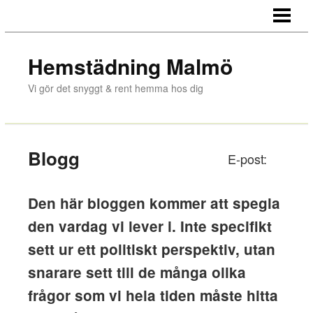
HEM
HEMSTÄDNING
Hemstädning Malmö
STÄDTJÄNSTER
Vi gör det snyggt & rent hemma hos dig
PRIS
OM OSS
Blogg
E-post:
KONTAKTA
Den här bloggen kommer att spegla
den vardag vi lever i. Inte specifikt
sett ur ett politiskt perspektiv, utan
snarare sett till de många olika
frågor som vi hela tiden måste hitta